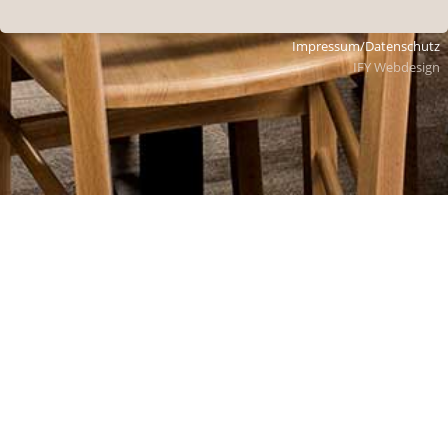
Impressum/Datenschutz
IFY Webdesign
Restaurant Waldegg | Brünigpass |
Parkplatz
033 971 11 33
|
waldegg@bruenigpass.ch
Täglich (Montag bis Sonntag) 07:00 – ca. 20:00 Uhr
Verlängerungen je nach Gästebefinden
Warme Küche 11:00 – 19:30 Uhr